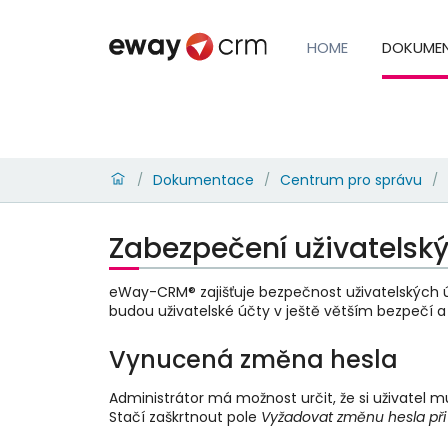
HOME
DOKUME
Dokumentace
Centrum pro správu
/
/
/
Zabezpečení uživatelsk
eWay-CRM® zajišťuje bezpečnost uživatelských účtů
budou uživatelské účty v ještě větším bezpečí a 
Vynucená změna hesla
Administrátor má možnost určit, že si uživatel m
Stačí zaškrtnout pole
Vyžadovat změnu hesla při p