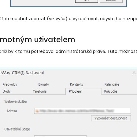
ete nechat zobrazit (viz výše) a vykopírovat, abyste ho neza
amotným uživatelem
aniž by k tomu potřeboval administrátorská právě. Tuto možnos