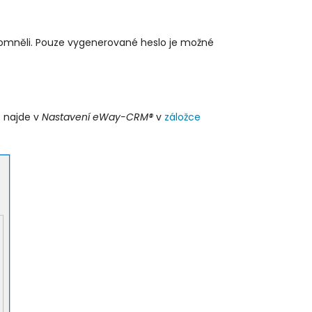
pomněli. Pouze vygenerované heslo je možné
t najde v
Nastavení eWay-CRM®
v
záložce