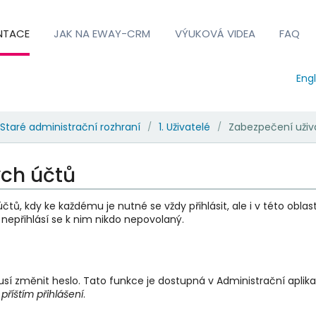
NTACE
JAK NA EWAY-CRM
VÝUKOVÁ VIDEA
FAQ
Engl
Staré administrační rozhraní
1. Uživatelé
Zabezpečení uživ
/
/
ých účtů
, kdy ke každému je nutné se vždy přihlásit, ale i v této oblasti 
nepřihlásí se k nim nikdo nepovolaný.
usí změnit heslo. Tato funkce je dostupná v Administrační aplika
říštím přihlášení
.