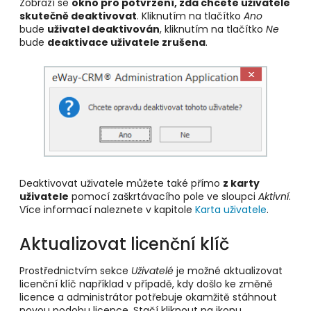
Zobrazí se
okno pro potvrzení, zda chcete uživatele
skutečně deaktivovat
. Kliknutím na tlačítko
Ano
bude
uživatel deaktivován
, kliknutím na tlačítko
Ne
bude
deaktivace uživatele zrušena
.
Deaktivovat uživatele můžete také přímo
z karty
uživatele
pomocí zaškrtávacího pole ve sloupci
Aktivní
.
Více informací naleznete v kapitole
Karta uživatele
.
Aktualizovat licenční klíč
Prostřednictvím sekce
Uživatelé
je možné aktualizovat
licenční klíč například v případě, kdy došlo ke změně
licence a administrátor potřebuje okamžitě stáhnout
novou podobu licence. Stačí kliknout na ikonu