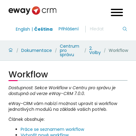
Přihlášení
English
Čeština
Centrum
2.
Dokumentace
pro
Workflow
/
/
/
/
Volby
správu
Workflow
Dostupnost: Sekce Workflow v Centru pro správu je
dostupná od verze eWay-CRM 7.0.0.
eWay-CRM vám nabízí možnost upravit si workflow
jednotlivých modulů na základě vašich potřeb.
Článek obsahuje:
Práce se seznamem workflow
Vytvořit nové workflow