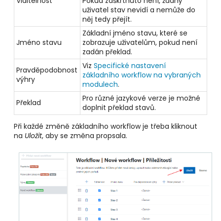
Viditelnost
Pokud zaškrtnuto není, žádný
uživatel stav nevidí a nemůže do
něj tedy přejít.
Základní jméno stavu, které se
Jméno stavu
zobrazuje uživatelům, pokud není
zadán překlad.
Viz
Specifické nastavení
Pravděpodobnost
základního workflow na vybraných
výhry
modulech
.
Pro různé jazykové verze je možné
Překlad
doplnit překlad stavů.
Při každé změně základního workflow je třeba kliknout
na
Uložit
, aby se změna propsala.