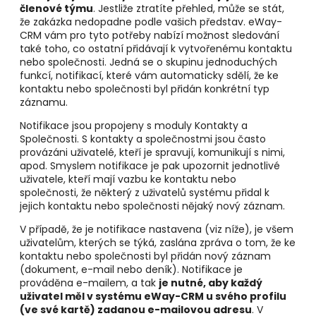
členové týmu
. Jestliže ztratíte přehled, může se stát,
že zakázka nedopadne podle vašich představ. eWay-
CRM vám pro tyto potřeby nabízí možnost sledování
také toho, co ostatní přidávají k vytvořenému kontaktu
nebo společnosti. Jedná se o skupinu jednoduchých
funkcí, notifikací, které vám automaticky sdělí, že ke
kontaktu nebo společnosti byl přidán konkrétní typ
záznamu.
Notifikace jsou propojeny s moduly Kontakty a
Společnosti. S kontakty a společnostmi jsou často
provázáni uživatelé, kteří je spravují, komunikují s nimi,
apod. Smyslem notifikace je pak upozornit jednotlivé
uživatele, kteří mají vazbu ke kontaktu nebo
společnosti, že některý z uživatelů systému přidal k
jejich kontaktu nebo společnosti nějaký nový záznam.
V případě, že je notifikace nastavena (viz níže), je všem
uživatelům, kterých se týká, zaslána zpráva o tom, že ke
kontaktu nebo společnosti byl přidán nový záznam
(dokument, e-mail nebo deník). Notifikace je
prováděna e-mailem, a tak
je nutné, aby každý
uživatel měl v systému eWay-CRM u svého profilu
(ve své kartě) zadanou e-mailovou adresu
. V