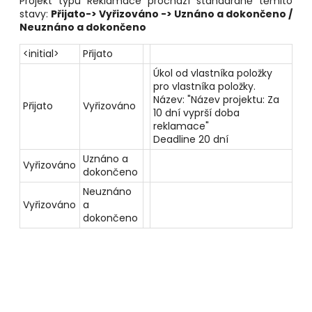
Projekt typu Reklamace prochází standardně těmito
stavy:
Přijato-> Vyřizováno -> Uznáno a dokončeno /
Neuznáno a dokončeno
<initial>
Přijato
Úkol od vlastníka položky
pro vlastníka položky.
Název: "Název projektu: Za
Přijato
Vyřizováno
10 dní vyprší doba
reklamace"
Deadline 20 dní
Uznáno a
Vyřizováno
dokončeno
Neuznáno
Vyřizováno
a
dokončeno