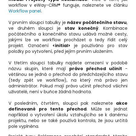
workflow v eWay-CRM® funguje, naleznete ve článku
Workflow panel
.
V prvním sloupci tabulky je
název počátečního stavu
,
ve druhém sloupci je
stav konečný
. Kombinace
počátečního a konečného stavu udává možné cesty,
jakými lze ve workflow procházet a tedy řídit celý
projekt. Označení
<initial>
je používáno pro stav
položky po vytvoření, před jejím prvním uložením.
V třetím sloupci tabulky najdete omezení v podobě
názvu skupin, které mají
právo přechod učinit
-
většinou se jedná o přechod do předcházejícího stavu
(tedy zpět ve workflow), na který má právo jen
administrátor. Pokud mají právo učinit přechod všichni
uživatelé, není v buňce žádná hodnota.
V posledním, čtvrtém, sloupci pak naleznete
akce
definované pro tento přechod
. Může se jednat
například o vytvoření úkolu vztahujícího se k danému
projektu, nebo se také používá kontrola, že jsou určitá
pole vyplněna.