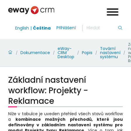
Přihlášení
English
Čeština
Z
eWay-
Tovární
n
Dokumentace
CRM
Popis
nastavení
w
/
/
/
/
/
Desktop
systému
P
R
Základní nastavení
workflow: Projekty -
Reklamace
Níže v tabulce je uveden přehled všech stavů workflow
a
kombinace možných přechodů, které jsou
definovány v základním nastavení systému pro
modul Projekty typu Reklamace
. Více o tom, jak