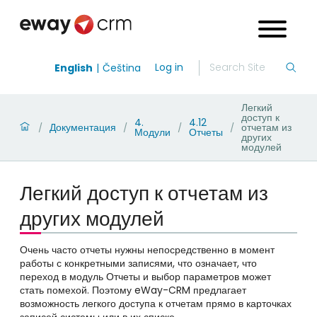
Log in
English
Čeština
Легкий
доступ к
4.
4.12
Документация
отчетам из
/
/
/
/
Модули
Отчеты
других
модулей
Легкий доступ к отчетам из
других модулей
Очень часто отчеты нужны непосредственно в момент
работы с конкретными записями, что означает, что
переход в модуль Отчеты и выбор параметров может
стать помехой. Поэтому eWay-CRM предлагает
возможность легкого доступа к отчетам прямо в карточках