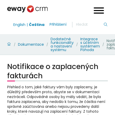
Přihlášení
English
Čeština
Dodatečné
Integrace
Noti
funkcionality
s účetním
Dokumentace
zapl
/
/
/
/
a nastavení
systémem
fakt
systému
Pohoda
Notifikace o zaplacených
fakturách
Přehled o tom, jaké faktury vám byly zaplaceny, je
důležitý především proto, abyste se v dokumentaci
neztráceli. Odpovědné osoby by měly vědět, že byla
faktura zaplacena, aby nedošlo k tomu, že částka není
správně zaúčtována anebo nejsou provedeny další
kroky, které navazují na zaplacení faktury. Z tohoto