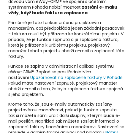
důvodu vám eWay-CRM® ve spojení s účetním
systémem Pohoda nabízí možnost
zaslání e-mailu
vždy, když bude faktura zaplacena
.
Primárně je tato funkce určena projektovým
manažerům, což předpokládá jeden základní požadavek
- faktura musí být přiřazena ke konkrétnímu projektu. V
případě, že je funkce zapnuta a je zaplacena faktura,
která je přiřazena k určitému projektu, projektový
manažer tohoto projektu obdrží e-mail o zaplacení této
faktury.
Funkce se zapíná v administrační aplikaci systému
eWay-CRM®. Zapíná se prostřednictvím
nastavení
Upozorňovat na zaplacené faktury v Pohodě
.
Pokud máte nastavení zapnuté, projektový manažer
obdrží e-mail o tom, že byla zaplacena faktura spojená
s jeho projektem.
Kromě toho, že jsou e-maily automaticky zasílány
projektovému manažerovi, pokud je funkce zapnuta,
tak si můžete sami určit další skupiny, kterým bude e-
mail posílán. Například tak můžete zasílat informaci o
zaplacení faktury finančnímu manažerovi. Nastavení se
provede v admisnitrační aplikaci pod položkou
Název