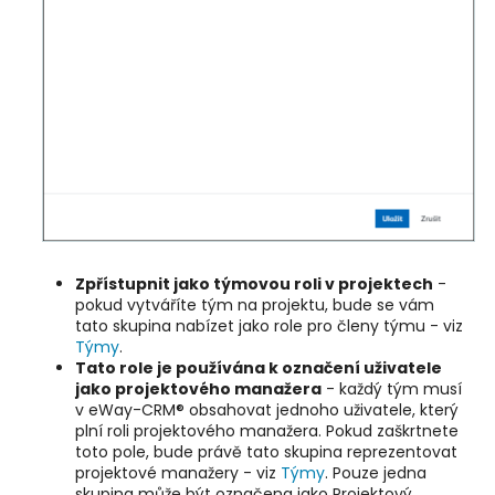
Zpřístupnit jako týmovou roli v projektech
-
pokud vytváříte tým na projektu, bude se vám
tato skupina nabízet jako role pro členy týmu - viz
Týmy
.
Tato role je používána k označení uživatele
jako projektového manažera
- každý tým musí
v eWay-CRM® obsahovat jednoho uživatele, který
plní roli projektového manažera. Pokud zaškrtnete
toto pole, bude právě tato skupina reprezentovat
projektové manažery - viz
Týmy
. Pouze jedna
skupina může být označena jako Projektový