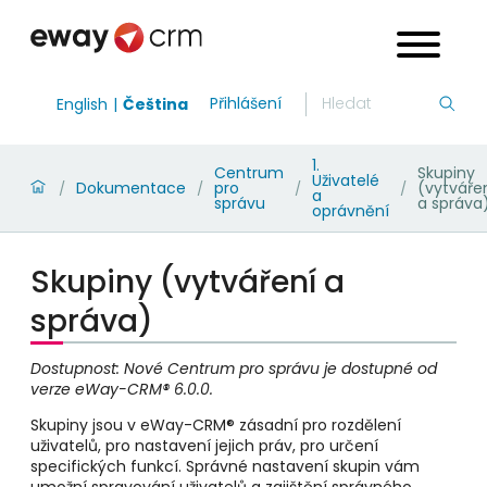
Přihlášení
English
Čeština
1.
Centrum
Skupiny
Uživatelé
Dokumentace
pro
(vytváře
/
/
/
/
a
správu
a správa
oprávnění
Skupiny (vytváření a
správa)
Dostupnost: Nové Centrum pro správu je dostupné od
verze eWay-CRM® 6.0.0.
Skupiny jsou v eWay-CRM
®
zásadní pro rozdělení
uživatelů, pro nastavení jejich práv, pro určení
specifických funkcí. Správné nastavení skupin vám