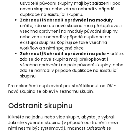
uživatelé původní skupiny mají být zařazeni i pod
novou skupinu
, nebo zda se nahradí v případě
duplikace na existující skupinu
.
Zahrnout/Nahradit oprávnění na moduly
-
určíte, zda se do nové skupina mají překopírovat i
všechna oprávnění na moduly původní skupiny,
nebo zda se nahradí v případě duplikace na
existující skupinu. Kopírují se také všechna
workflow a s nimi spojené akce.
Zahrnout/Nahradit oprávnění na pole
- určíte,
zda se do nové skupina mají překopírovat i
všechna oprávnění na pole původní skupiny
, nebo
zda se nahradí v případě duplikace na existující
skupinu
.
Pro dokončení duplikování pak stačí kliknout na
OK
-
nová skupina se objeví v seznamu skupin.
Odstranit skupinu
Klikněte na jednu nebo více skupin, abyste je vybrali.
Jakmile vyberete skupinu (v případě odstranění mezi
nimi nesmí být systémová), možnost
Odstranit
se