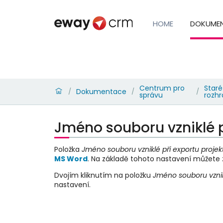
HOME
DOKUME
Centrum pro
Staré
Dokumentace
/
/
/
správu
rozhr
Jméno souboru vzniklé př
Položka
Jméno souboru vzniklé při exportu projekt
MS Word
. Na základě tohoto nastavení můžete 
Dvojím kliknutím na položku
Jméno souboru vznikl
nastavení.