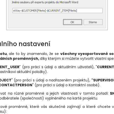
álního nastavení
notu
, ale to by znamenalo, že se
všechny vyexportované so
bálních proměnných,
díky kterým si můžete vytvořit vlastní s
ENT_USER
" (pro práci s údaji o aktuálním uživateli), "
CURRENT
lastníkovi aktuální položky).
OJECT
" (pro práci s údaji o nadřazeném projektu),
"SUPERVISO
CONTACTPERSON
" (pro práci s údaji o Kontaktní osobě).
vat na různé proměnné a jejich vlastnosti v tomto pořadí:
$N
odběratele (společnosti) vyplněného na kartě projektu.
kové proměnné, které vás skutečně zajímají a které chcete v
su):