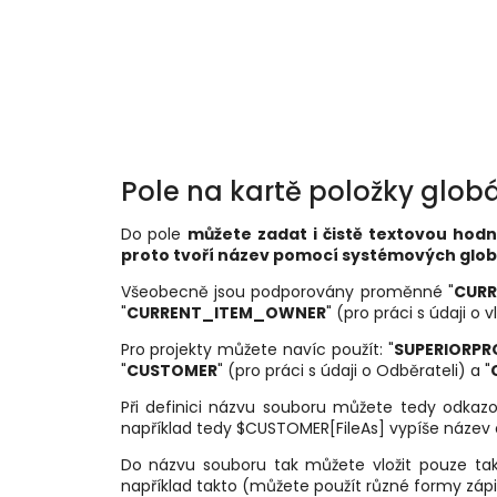
Pole na kartě položky glob
Do pole
můžete zadat i čistě textovou hod
proto tvoří název pomocí systémových glo
Všeobecně jsou podporovány proměnné "
CURR
"
CURRENT_ITEM_OWNER
" (pro práci s údaji o v
Pro projekty můžete navíc použít: "
SUPERIORPR
"
CUSTOMER
" (pro práci s údaji o Odběrateli) a "
Při definici názvu souboru můžete tedy odkazo
například tedy $CUSTOMER[FileAs] vypíše název 
Do názvu souboru tak můžete vložit pouze ta
například takto (můžete použít různé formy zápi