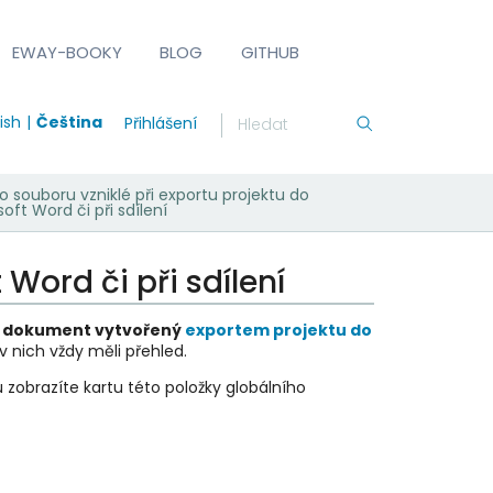
EWAY-BOOKY
BLOG
GITHUB
ish
Čeština
Přihlášení
 souboru vzniklé při exportu projektu do
oft Word či při sdílení
Word či při sdílení
t dokument vytvořený
exportem projektu do
 nich vždy měli přehled.
zobrazíte kartu této položky globálního