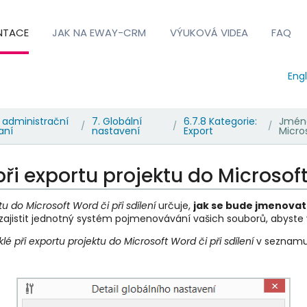
NTACE
JAK NA EWAY-CRM
VÝUKOVÁ VIDEA
FAQ
Engl
 administrační
7. Globální
6.7.8 Kategorie:
Jméno
/
/
/
aní
nastavení
Export
Micros
i exportu projektu do Microsoft 
u do Microsoft Word či při sdílení
určuje,
jak se bude jmenova
zajistit jednotný systém pojmenovávání vašich souborů, abyste v
é při exportu projektu do Microsoft Word či při sdílení
v seznamu 