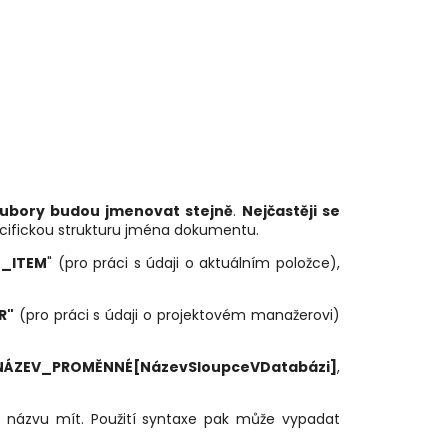
ubory budou jmenovat stejně
.
Nejčastěji se
pecifickou strukturu jména dokumentu.
_ITEM
" (pro práci s údaji o aktuálním položce),
R"
(pro práci s údaji o projektovém manažerovi)
ÁZEV_PROMĚNNÉ[NázevSloupceVDatabázi]
,
 názvu mít. Použití syntaxe pak může vypadat