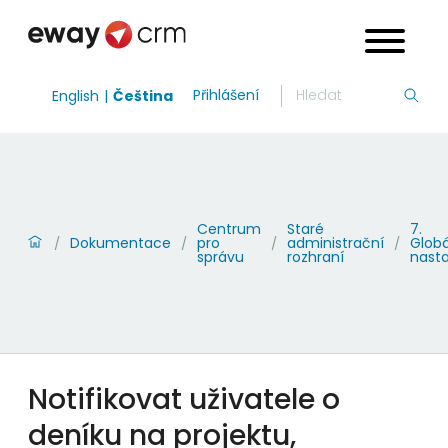
Přihlášení
English
Čeština
Centrum
Staré
7.
Dokumentace
pro
administrační
Globá
/
/
/
/
správu
rozhraní
nast
Notifikovat uživatele o
deníku na projektu,