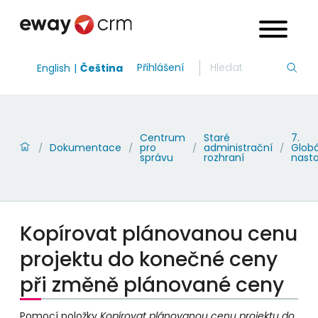
Přihlášení
English
Čeština
Centrum
Staré
7.
Dokumentace
pro
administrační
Globá
/
/
/
/
správu
rozhraní
nast
Kopírovat plánovanou cenu
projektu do konečné ceny
při změně plánované ceny
Pomocí položky
Kopírovat plánovanou cenu projektu do