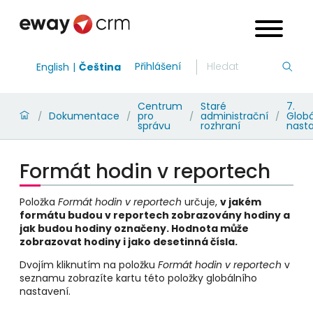
Přihlášení
English
Čeština
Centrum
Staré
7.
Dokumentace
pro
administrační
Globá
/
/
/
/
správu
rozhraní
nast
Formát hodin v reportech
Položka
Formát hodin v reportech
určuje,
v jakém
formátu budou v reportech zobrazovány hodiny a
jak budou hodiny označeny. Hodnota může
zobrazovat hodiny i jako desetinná čísla.
Dvojím kliknutím na položku
Formát hodin v reportech
v
seznamu zobrazíte kartu této položky globálního
nastavení.