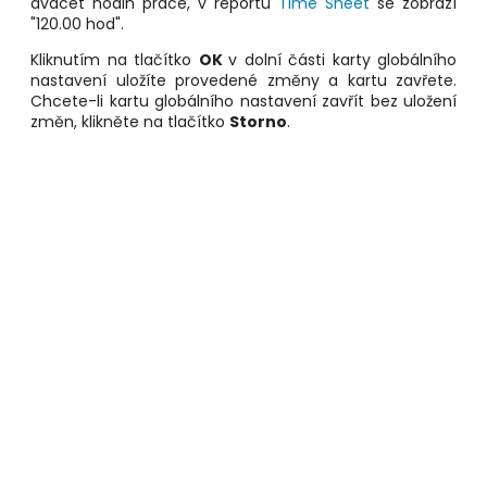
dvacet hodin práce, v reportu
Time Sheet
se zobrazí
"120.00 hod".
Kliknutím na tlačítko
OK
v dolní části karty globálního
nastavení uložíte provedené změny a kartu zavřete.
Chcete-li kartu globálního nastavení zavřít bez uložení
změn, klikněte na tlačítko
Storno
.