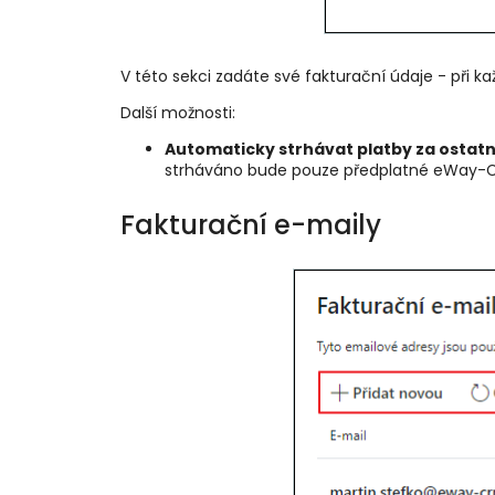
V této sekci zadáte své fakturační údaje - při k
Další možnosti:
Automaticky strhávat platby za ostatní
strháváno bude pouze předplatné eWay-CR
Fakturační e-maily