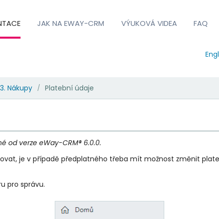
NTACE
JAK NA EWAY-CRM
VÝUKOVÁ VIDEA
FAQ
Engl
3. Nákupy
Platební údaje
/
né od verze eWay-CRM® 6.0.0.
ovat, je v případě předplatného třeba mít možnost změnit plate
u pro správu.