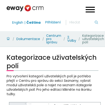
Přihlášení
English
Čeština
Centrum
Kategorizace
2.
Dokumentace
pro
uživatelských
/
/
/
/
Volby
správu
polí
Kategorizace uživatelských
polí
Pro vytvoření kategorií uživatelských polí je potřeba
přejít v Centru pro správu do sekci
Seznamy
, vybrat
modul uživatelská pole a najet na seznam
Kategorie
uživatelských polí
. Pro jeho editaci klikněte na ikonku
tužky.