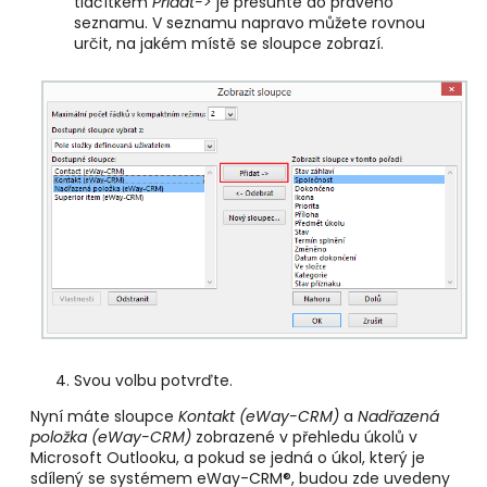
tlačítkem
Přidat->
je přesuňte do pravého
seznamu. V seznamu napravo můžete rovnou
určit, na jakém místě se sloupce zobrazí.
Svou volbu potvrďte.
Nyní máte sloupce
Kontakt (eWay-CRM)
a
Nadřazená
položka (eWay-CRM)
zobrazené v přehledu úkolů v
Microsoft Outlooku, a pokud se jedná o úkol, který je
sdílený se systémem eWay-CRM®, budou zde uvedeny