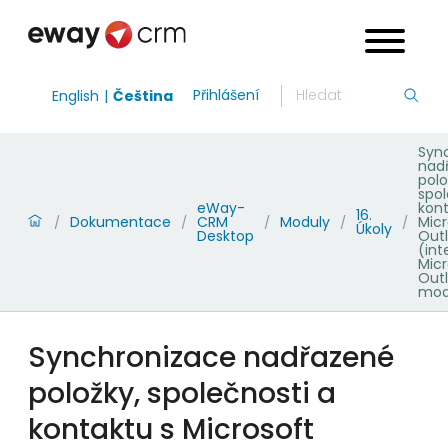
Přihlášení
English
Čeština
Syn
nad
polo
spol
eWay-
kont
16.
Dokumentace
CRM
Moduly
Micr
/
/
/
/
/
Úkoly
Desktop
Out
(int
Micr
Out
mod
Synchronizace nadřazené
položky, společnosti a
kontaktu s Microsoft