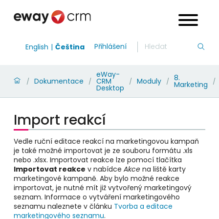
Přihlášení
English
Čeština
eWay-
8.
Dokumentace
CRM
Moduly
/
/
/
/
/
Marketing
Desktop
Import reakcí
Vedle ruční editace reakcí na marketingovou kampaň
je také možné importovat je ze souboru formátu .xls
nebo .xlsx. Importovat reakce lze pomocí tlačítka
Importovat reakce
v nabídce
Akce
na liště karty
marketingové kampaně. Aby bylo možné reakce
importovat, je nutné mít již vytvořený marketingový
seznam. Informace o vytváření marketingového
seznamu naleznete v článku
Tvorba a editace
marketingového seznamu
.