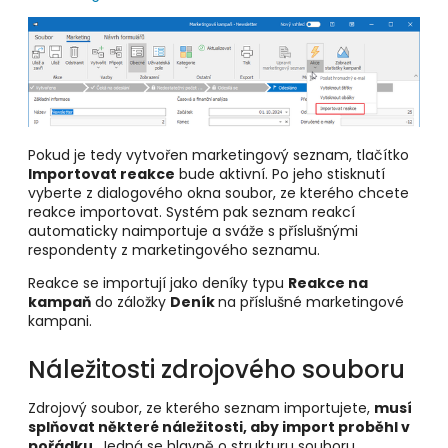
Pokud je tedy vytvořen marketingový seznam, tlačítko
Importovat reakce
bude aktivní. Po jeho stisknutí
vyberte z dialogového okna soubor, ze kterého chcete
reakce importovat. Systém pak seznam reakcí
automaticky naimportuje a sváže s příslušnými
respondenty z marketingového seznamu.
Reakce se importují jako deníky typu
Reakce na
kampaň
do záložky
Deník
na příslušné marketingové
kampani.
Náležitosti zdrojového souboru
Zdrojový soubor, ze kterého seznam importujete,
musí
splňovat některé náležitosti, aby import proběhl v
pořádku
. Jedná se hlavně o strukturu souboru.