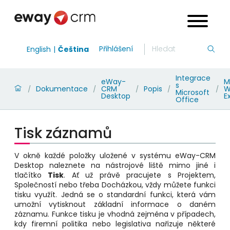
Přihlášení
English
Čeština
Integrace
eWay-
M
s
Dokumentace
CRM
Popis
W
/
/
/
/
/
Microsoft
Desktop
E
Office
Tisk záznamů
V okně každé položky uložené v systému eWay-CRM
Desktop naleznete na nástrojové liště mimo jiné i
tlačítko
Tisk
. Ať už právě pracujete s Projektem,
Společností nebo třeba Docházkou, vždy můžete funkci
tisku využít. Jedná se o standardní funkci, která vám
umožní vytisknout základní informace o daném
záznamu. Funkce tisku je vhodná zejména v případech,
kdy firemní politika nebo legislativa nařizuje některé