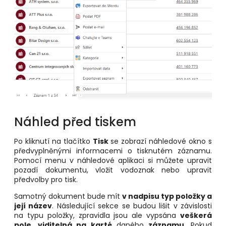
Náhled před tiskem
Po kliknutí na tlačítko
Tisk
se zobrazí náhledové okno s
předvyplněnými informacemi o tisknutém záznamu.
Pomocí menu v náhledové aplikaci si můžete upravit
pozadí dokumentu, vložit vodoznak nebo upravit
předvolby pro tisk.
Samotný dokument bude mít
v nadpisu typ položky a
její název
. Následující sekce se budou lišit v závislosti
na typu položky, zpravidla jsou ale vypsána
veškerá
pole, viditelná na karté
daného
záznamu
. Pokud