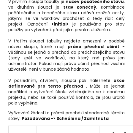
V prvním sloupci tabulky je
název počátečního stavu
,
ve druhém sloupci je
stav konečný
. Kombinace
počátečního a konečného stavu udává možné cesty,
jakými lze ve workflow procházet a tedy řídit celý
projekt. Označení
<initial>
je používáno pro stav
položky po vytvoření, před jejím prvním uložením.
V třetím sloupci tabulky najdete omezení v podobě
názvu skupin, které mají
právo přechod učinit
-
většinou se jedná o přechod do předcházejícího stavu
(tedy zpět ve workflow), na který má právo jen
administrátor. Pokud mají právo učinit přechod všichni
uživatelé, není v buňce žádná hodnota.
V posledním, čtvrtém, sloupci pak naleznete
akce
definované pro tento přechod
. Může se jednat
například o vytvoření úkolu vztahujícího se k danému
projektu, nebo se také používá kontrola, že jsou určitá
pole vyplněna.
Vyřizování žádostí o prémii prochází standardně těmito
stavy:
Požadována -> Schválena / Zamítnuta