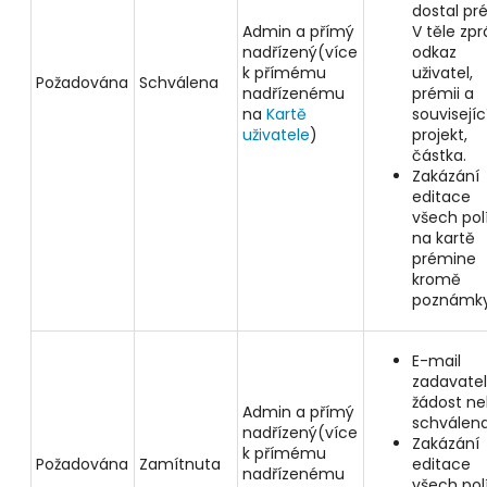
dostal pré
Admin a přímý
V těle zpr
nadřízený
(více
odkaz
k přímému
uživatel,
Požadována
Schválena
nadřízenému
prémii a
na
Kartě
souvisejíc
uživatele
)
projekt,
částka.
Zakázání
editace
všech pol
na kartě
prémine
kromě
poznámk
E-mail
zadavateli
žádost ne
Admin a přímý
schválena
nadřízený
(více
Zakázání
k přímému
Požadována
Zamítnuta
editace
nadřízenému
všech pol