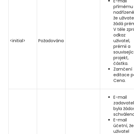
E-mail
přímému
nadřízen
že uživate
žádá prémi
V těle zpr
odkaz
<initial>
Požadována
uživatel,
prémii a
souvisejíc
projekt,
částka.
Zamčení
editace p
Cena.
E-mail
zadavateli
byla žádo
schválena
E-mail
účetní, že
uživatel