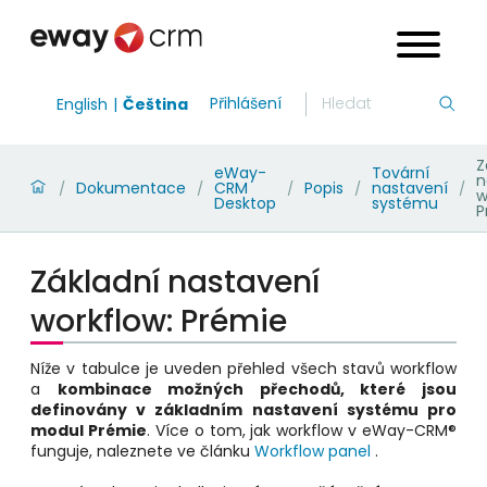
Přihlášení
English
Čeština
Z
eWay-
Tovární
n
Dokumentace
CRM
Popis
nastavení
/
/
/
/
/
w
Desktop
systému
P
Základní nastavení
workflow: Prémie
Níže v tabulce je uveden přehled všech stavů workflow
a
kombinace možných přechodů, které jsou
definovány v základním nastavení systému pro
modul Prémie
. Více o tom, jak workflow v eWay-CRM®
funguje, naleznete ve článku
Workflow panel
.