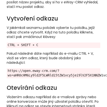
posílat název projektu, aby si ho v eWay-CRM vyhledal,
stačí mu poslat odkaz.
Vytvoření odkazu
V jakémkoli seznamu položek vyberte tu položku, jejíž
odkaz chcete vytvořit. Když na tuto položku kliknete,
stačí pak zmáčknout klávesy:
CTRL + SHIFT + C
Pokud následně dáte například do e-mailu CTRL + V,
vloží se vám odkaz, který bude obdobný jako
následující:
https://open.eway-crm.com/?
ws=aHR0cHM6Ly9ld2F5LWRldi5tZW1vcy5jei9lV2F5X1NNZW1v
Otevírání odkazu
Vložením odkazu například do e-mailové zprávy nebo
online konverzace může jiný uživatel položku otevřít. Po
kliknutí na odkaz se otevře internetová stránka, která