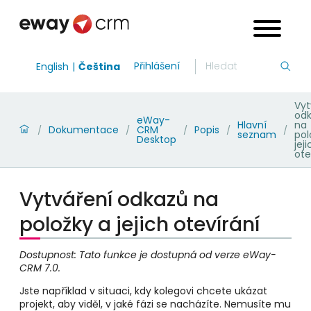
Přihlášení
English
Čeština
Vyt
od
eWay-
Hlavní
na
Dokumentace
CRM
Popis
/
/
/
/
/
seznam
pol
Desktop
jeji
ote
Vytváření odkazů na
položky a jejich otevírání
Dostupnost: Tato funkce je dostupná od verze eWay-
CRM 7.0.
Jste například v situaci, kdy kolegovi chcete ukázat
projekt, aby viděl, v jaké fázi se nacházíte. Nemusíte mu