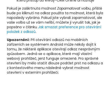
která přístup do eWay-CRM Online umožňuje
Pokud je zaškrtnuta možnost
Zapamatovat volbu
, příště
bude po kliknutí na odkaz použita ta možnost, která byla
naposledy vybrána. Pokud jste vybrali zapamatovat, ale
vaše volba už se vám nelíbí, můžete ji vyrušit tak, jak je
popsáno v článku
Jak smazat preference pro otevírání
položek z odkazů
.
Upozornění:
Při otevírání odkazů na mobilních
zařízeních se systémem Android může někdy dojít k
tomu, že některé aplikace otevírají odkaz nesprávným
způsobem. Jedná se o aplikace, které mají vlastní
webový prohlížeč, jenž funguje omezeně. Pro správné
otevření by mělo stačit dlouze podržet prst na odkazu a
z kontextového menu následně vybrat možnost
otevření v externím prohlížeči.