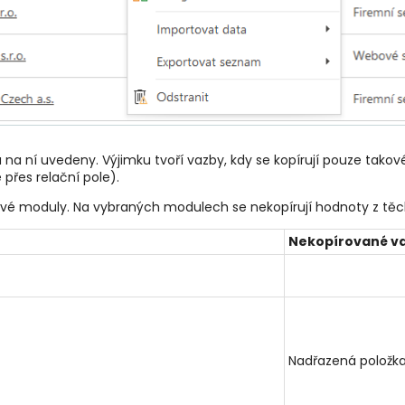
u na ní uvedeny. Výjimku tvoří vazby, kdy se kopírují pouze tako
přes relační pole).
otlivé moduly. Na vybraných modulech se nekopírují hodnoty z těch
Nekopírované v
Nadřazená položka 