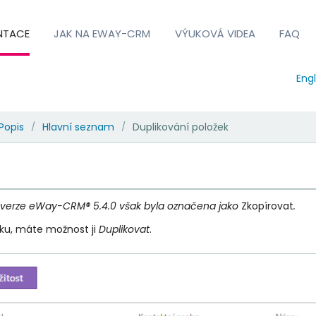
NTACE
JAK NA EWAY-CRM
VÝUKOVÁ VIDEA
FAQ
Engl
Popis
Hlavní seznam
Duplikování položek
/
/
 verze eWay-CRM® 5.4.0 však byla označena jako
Zkopírovat
.
žku, máte možnost ji
Duplikovat
.