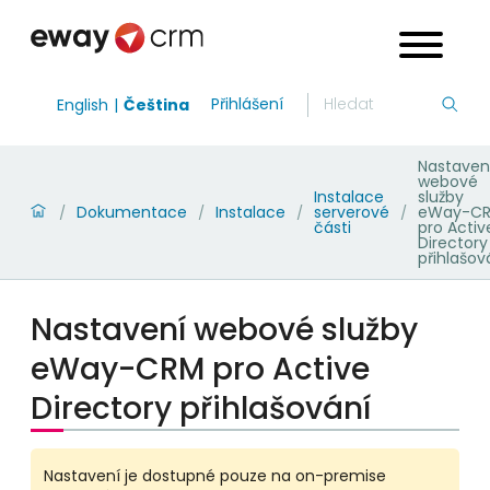
Přihlášení
English
Čeština
Nastaven
webové
Instalace
služby
Dokumentace
Instalace
serverové
eWay-C
/
/
/
/
části
pro Activ
Directory
přihlašov
Nastavení webové služby
eWay-CRM pro Active
Directory přihlašování
Nastavení je dostupné pouze na on-premise