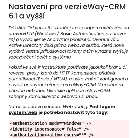
Nastavení pro verzi eWay-CRM
6.1 a vyšší
Důležité: Od verze 6.1 ukončujeme podporu ověřování na
úrovní HTTP (Windows / Basic Authentication na úrovni
IIS) a vyžadujeme Anonymní přihlášení. Ověření vůči
Active Directory dělá přímo webová služba, která nově
vydává vlastní přihlašovací tokeny a tím výrazně zvyšuje
zabezpečení celého systému.
Pokud ve své infrastruktuře používáte jakoukoli bránu či
reverse-proxy, která do HTTP komunikace přidává
autentifikaci (Basic / NTLM), musíte změnit konfiguraci a
povolit anonymní přenos pro eWay-CRM. V opačném
případě nebudou klientské aplikace eWay-CRM
schopny komunikovat s webovou službou.
Nutná je úprava souboru
Web.config
.
Pod tagem
system.web
je potřeba nastavit tyto tagy
:
<authentication mode="Windows" />
<identity impersonate="false" />
<authorization><allow users="*" />