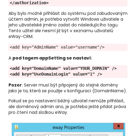
</authorization>
Aby bylo možné přihlásit do systému pod zabudovaným
účtem admin, je potřeba vytvořit Windows uživatele a
jeho uživatelské jméno zadat do následujícího tagu.
Tento užitel ale nesmí již být v seznamu uživatelů
eWay-CRM.
<add key="AdminName" value="username"/>
A
pod tagem appSetting se nastaví:
<add key="DomainName" value="YOUR_DOMAIN" />
<add key="UseDomainLogin" value="1" />
Pozor
: Server musí být připojený do stejné domény
jako je ta, která se použije v konfiguraci (DomainName).
Pokud se po nastavení běžný uživatel nemůže přihlásit,
ale doménový admin ano, je potřeba ještě přidat práva
pro čtení nad složkou eWay.