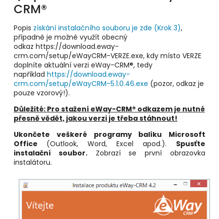
CRM®
Popis
získání instalačního souboru je zde (Krok 3)
,
případně je možné využít obecný
odkaz https://download.eway-
crm.com/setup/eWayCRM-VERZE.exe, kdy místo VERZE
doplníte aktuální verzi eWay-CRM®, tedy
například
https://download.eway-
crm.com/setup/eWayCRM-5.1.0.46.exe
(pozor, odkaz je
pouze vzorový!).
Důležité: Pro stažení eWay-CRM® odkazem je nutné
přesně vědět, jakou verzi je třeba stáhnout!
Ukončete veškeré programy balíku Microsoft
Office
(Outlook, Word, Excel apod.).
Spusťte
instalační soubor.
Zobrazí se první obrazovka
instalátoru.