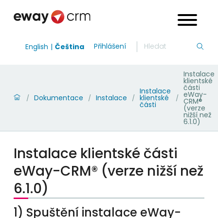
Přihlášení
English
Čeština
Instalace
klientské
části
Instalace
eWay-
Dokumentace
Instalace
klientské
/
/
/
/
CRM®
části
(verze
nižší než
6.1.0)
Instalace klientské části
eWay-CRM® (verze nižší než
6.1.0)
1) Spuštění instalace eWay-