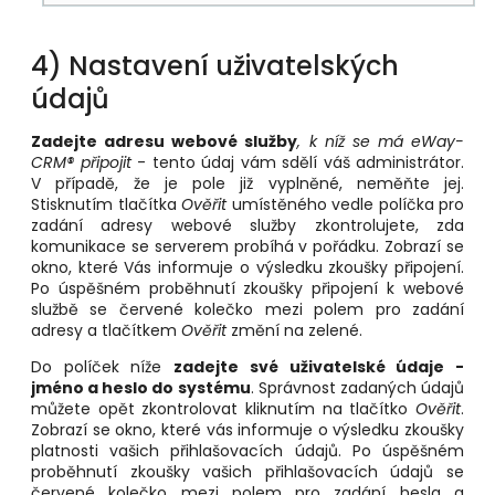
4) Nastavení uživatelských
údajů
Zadejte adresu webové služby
, k níž se má eWay-
CRM® připojit
- tento údaj vám sdělí váš administrátor.
V případě, že je pole již vyplněné, neměňte jej.
Stisknutím tlačítka
Ověřit
umístěného vedle políčka pro
zadání adresy webové služby zkontrolujete, zda
komunikace se serverem probíhá v pořádku. Zobrazí se
okno, které Vás informuje o výsledku zkoušky připojení.
Po úspěšném proběhnutí zkoušky připojení k webové
službě se červené kolečko mezi polem pro zadání
adresy a tlačítkem
Ověřit
změní na zelené.
Do políček níže
zadejte své uživatelské údaje -
jméno a heslo do systému
. Správnost zadaných údajů
můžete opět zkontrolovat kliknutím na tlačítko
Ověřit
.
Zobrazí se okno, které vás informuje o výsledku zkoušky
platnosti vašich přihlašovacích údajů. Po úspěšném
proběhnutí zkoušky vašich přihlašovacích údajů se
červené kolečko mezi polem pro zadání hesla a