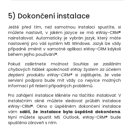
5) Dokončení instalace
Ještě před tím, než samotnou instalaci spustíte, si
můžete nastavit, v jakém jazyce se má eWay-CRM
®
nainstalovat. Automaticky je vybrán jazyk, který máte
nastavený pro váš systém MS Windows. Jazyk lze vždy
případně změnit v samotné aplikaci eWay-CRM kdykoli
během jejího používání
®
.
Pokud zaškrtnete možnost
Souhlas se zasíláním
chybových hlášek společnosti eWay System za účelem
zlepšení produktu eWay-CRM
®
si zajišťujete, že vaše
servisní podpora bude mít vždy co nejvíce možných
informací při řešení případných problémů.
Pro zahájení instalace klikněte na tlačítko
Instalovat
. V
instalačním okně můžete sledovat průběh instalace
eWay-CRM®. Okno o úspěšném dokončení instalace
vám
sdělí, že instalace byla úspěšně dokončena
.
Nyní můžete spustit MS Outlook, eWay-CRM® bude
spuštěna zároveň s ním.