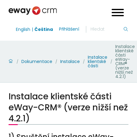
Přihlášení
English
Čeština
Instalace
klientské
části
Instalace
eWay-
Dokumentace
Instalace
klientské
/
/
/
/
CRM®
části
(verze
nižší než
4.2.1)
Instalace klientské části
eWay-CRM® (verze nižší než
4.2.1)
1) Spuštění instalace eWay-