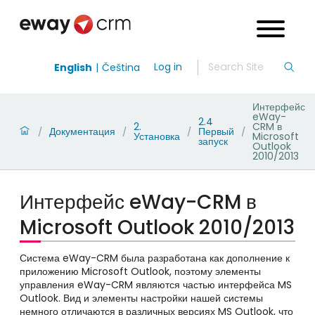
Log in
English
Čeština
Интерфейс
eWay-
2.4
2.
CRM в
Документация
Первый
/
/
/
/
Установка
Microsoft
запуск
Outlook
2010/2013
Интерфейс eWay-CRM в
Microsoft Outlook 2010/2013
Система eWay-CRM была разработана как дополнение к
приложению Microsoft Outlook, поэтому элементы
управления eWay-CRM являются частью интерфейса MS
Outlook. Вид и элементы настройки нашей системы
немного отличаются в различных версиях MS Outlook, что