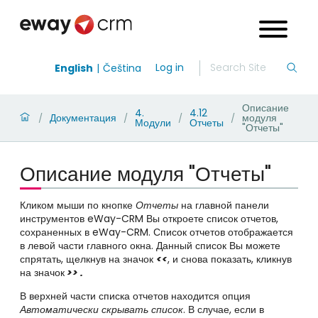
Log in
English
Čeština
Описание
4.
4.12
Документация
модуля
/
/
/
/
Модули
Отчеты
"Отчеты"
Описание модуля "Отчеты"
Кликом мыши по кнопке
Отчеты
на главной панели
инструментов eWay-CRM Вы откроете список отчетов,
сохраненных в eWay-CRM. Список отчетов отображается
в левой части главного окна. Данный список Вы можете
спрятать, щелкнув на значок
<<
, и снова показать, кликнув
на значок
>>
.
В верхней части списка отчетов находится опция
Автоматически скрывать список
. В случае, если в