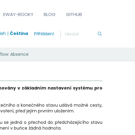
EWAY-BOOKY
BLOG
GITHUB
ish
Čeština
Přihlášení
flow: Absence
novány v základním nastavení systému pro
tečního a konečného stavu udává možné cesty,
tvoření, před jejím prvním uložením.
ou se jedná o přechod do předcházejícího stavu
, není v buňce žádná hodnota.