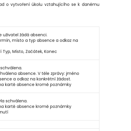
lad o vytvoření úkolu vztahujícího se k danému
uživatel žádá absenci.
termín, místo a typ absence a odkaz na
í Typ, Místo, Začátek, Konec
 schválena.
schválena absence. V těle zprávy: jméno
bsence a odkaz na konkrétní žádost.
 na kartě absence kromě poznámky
yla schválena.
 na kartě absence kromě poznámky
nutí