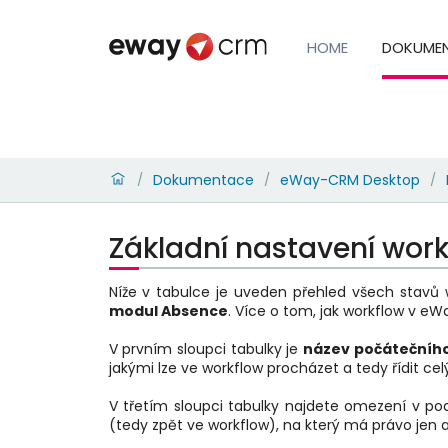
HOME
DOKUME
Dokumentace
eWay-CRM Desktop
/
/
/
Základní nastavení wor
Níže v tabulce je uveden přehled všech stavů
modul Absence
. Více o tom, jak workflow v e
V prvním sloupci tabulky je
název počátečního
jakými lze ve workflow procházet a tedy řídit ce
V třetím sloupci tabulky najdete omezení v po
(tedy zpět ve workflow), na který má právo jen 