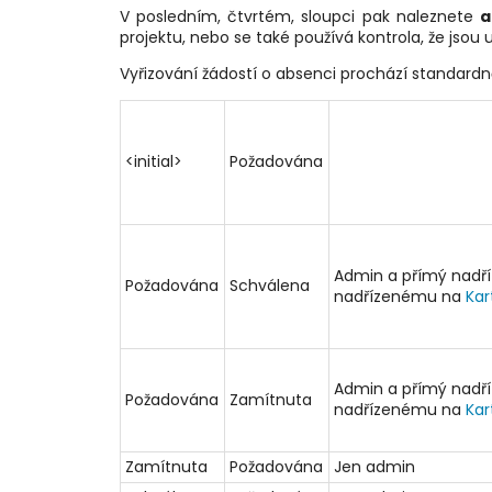
V posledním, čtvrtém, sloupci pak naleznete
a
projektu, nebo se také používá kontrola, že jsou 
Vyřizování žádostí o absenci prochází standard
<initial>
Požadována
Admin a přímý nadř
Požadována
Schválena
nadřízenému na
Kar
Admin a přímý nadř
Požadována
Zamítnuta
nadřízenému na
Kar
Zamítnuta
Požadována
Jen admin