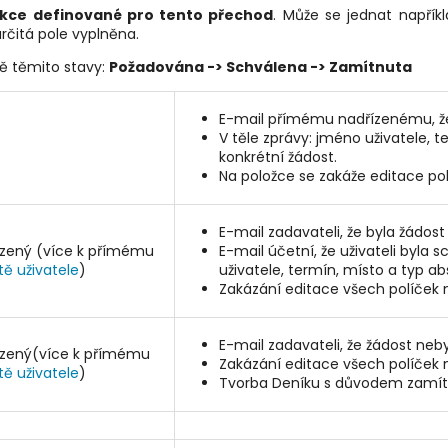
kce definované pro tento přechod
. Může se jednat napřík
určitá pole vyplněna.
ně těmito stavy:
Požadována -> Schválena -> Zamítnuta
E-mail přímému nadřízenému, že 
V těle zprávy: jméno uživatele, 
konkrétní žádost.
Na položce se zakáže editace pol
E-mail zadavateli, že byla žádost
ízený
(více k přímému
E-mail účetní, že uživateli byla 
tě uživatele
)
uživatele, termín, místo a typ a
Zakázání editace všech políček
E-mail zadavateli, že žádost neb
ízený
(více k přímému
Zakázání editace všech políček
tě uživatele
)
Tvorba Deníku s důvodem zamít