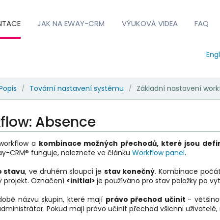
NTACE
JAK NA EWAY-CRM
VÝUKOVÁ VIDEA
FAQ
Engl
Popis
Tovární nastavení systému
Základní nastavení work
/
/
kflow: Absence
 workflow a
kombinace možných přechodů, které jsou defi
Way-CRM® funguje, naleznete ve článku
Workflow panel
.
 stavu
, ve druhém sloupci je
stav konečný
. Kombinace počá
lý projekt. Označení
<initial>
je používáno pro stav položky po vy
době názvu skupin, které mají
právo přechod učinit
- většin
administrátor. Pokud mají právo učinit přechod všichni uživatelé