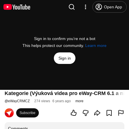
Open App
Sign in to confirm you’re not a bot
This helps protect our community.
Learn more
Sign in
Kategorie (Výuková videa pro eWay-CRM 6.1 a nižš
@
eWayCRMCZ
274 views
6 years ago
more
Subscribe
Comments