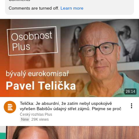
Comments are turned off. 
Learn more
26:14
Telička: Je absurdní, že zatím nebyl uspokojivě
vyřešen Babišův údajný střet zájmů. Ptejme se proč
Český rozhlas Plus
New
29K views