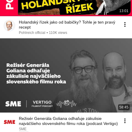
13:01
Holandský řízek jako od babičky? Tohle je ten pravý
recept
Pohlreich official
•
110K views
58:45
Režisér Generála Goliana odhaľuje zákulisie
najväčšieho slovenského filmu roka (podcast Vertigo)
SME