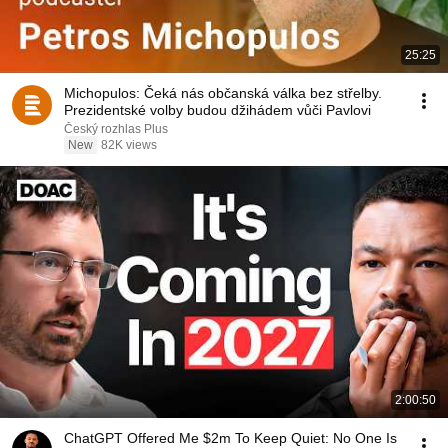
25:25
Michopulos: Čeká nás občanská válka bez střelby.
Prezidentské volby budou džihádem vůči Pavlovi
Český rozhlas Plus
New
82K views
2:00:50
ChatGPT Offered Me $2m To Keep Quiet: No One Is