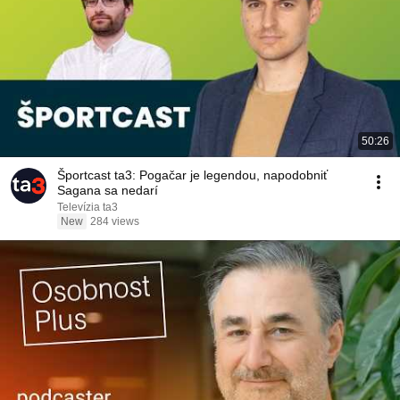
50:26
Športcast ta3: Pogačar je legendou, napodobniť
Sagana sa nedarí
Televízia ta3
New
284 views