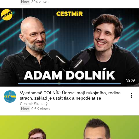
New
394 views
30:26
Vyjednavač DOLNÍK: Únosci mají rukojmího, rodina
strach, základ je ustát tlak a nepodělat se
Čestmír Strakatý
New
9.6K views