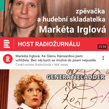
23:59
Markéta Irglová: Ke Glenu Hansardovi jsem
vzhlížela. Bez něj bych se možná do psaní nepustila
Český rozhlas Radiožurnál
•
96K views