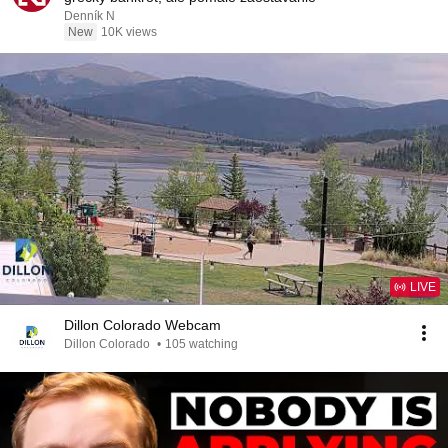
Denník N
New
10K views
LIVE
Dillon Colorado Webcam
Dillon Colorado
•
105 watching