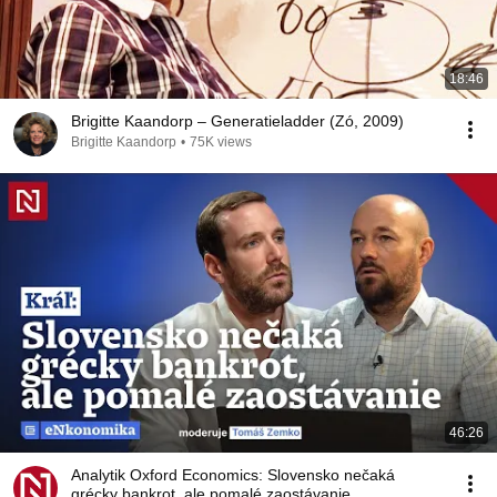
18:46
Brigitte Kaandorp – Generatieladder (Zó, 2009)
Brigitte Kaandorp
•
75K views
46:26
Analytik Oxford Economics: Slovensko nečaká
grécky bankrot, ale pomalé zaostávanie