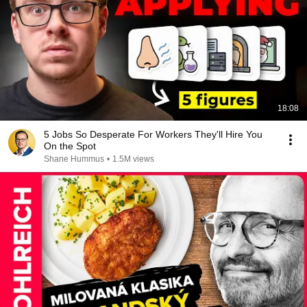
18:08
5 Jobs So Desperate For Workers They'll Hire You
On the Spot
Shane Hummus
•
1.5M views