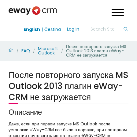
Log in
English
Čeština
После повторного запуска MS
Microsoft
FAQ
Outlook 2013 плагин eWay-
/
/
/
Outlook
CRM не загружается
После повторного запуска MS
Outlook 2013 плагин eWay-
CRM не загружается
Описание
Даже, если при первом запуске MS Outlook после
установки eWay-CRM все было в порядке, при повторном
открытии почтового клиента плагин eWay-CRM не