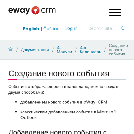
Log in
English
Čeština
Создание
4.
4.5
Документация
нового
/
/
/
/
Модули
Календарь
события
Создание нового события
Событие, отображающееся в календаре, можно создать
двумя способами:
добавлением нового события в eWay
-CRM
классическим добавлением события в
Microsoft
Outlook
Добавление нового события с