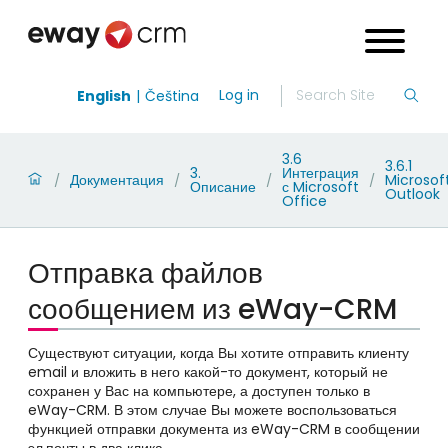
Log in
English
Čeština
3.6
3.6.1
3.
Интеграция
Документация
Microsof
/
/
/
/
Описание
с Microsoft
Outlook
Office
Отправка файлов
сообщением из eWay-CRM
Существуют ситуации, когда Вы хотите отправить клиенту
email и вложить в него какой-то документ, который не
сохранен у Вас на компьютере, а доступен только в
eWay-CRM. В этом случае Вы можете воспользоваться
функцией отправки документа из
eWay-CRM в сообщении