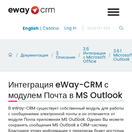
Log in
English
Čeština
3.6
3.6.1
3.
Интеграция
Документация
Microsof
/
/
/
/
Описание
с Microsoft
Outlook
Office
Интеграция eWay-CRM с
модулем Почта в MS Outlook
В eWay-CRM существует собственный модуль для работы
с сообщениями электронной почты и он отличается от
модуля Почта приложения MS Outlook. Однако Вы можете
сохранять сообщения MS Outlook в CRM-систему.
Благодаря этому информация о переписке будет доступна