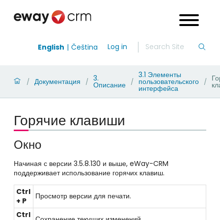
Log in
English
Čeština
3.1 Элементы
3.
Го
Документация
пользовательского
/
/
/
/
Описание
кл
интерфейса
Горячие клавиши
Окно
Начиная с версии 3.5.8.130 и выше, eWay-CRM
поддерживает использование горячих клавиш.
Ctrl
Просмотр версии для печати.
+ P
Ctrl
Сохранение текущих изменений.